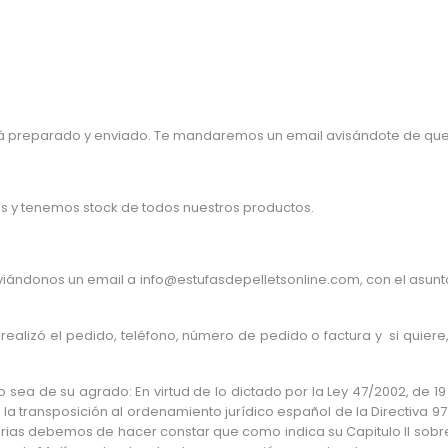
 preparado y enviado. Te mandaremos un email avisándote de que es
s y tenemos stock de todos nuestros productos.
nviándonos un email a info@estufasdepelletsonline.com, con el asunt
 realizó el pedido, teléfono, número de pedido o factura y si quier
sea de su agrado: En virtud de lo dictado por la Ley 47/2002, de 19 
a transposición al ordenamiento jurídico español de la Directiva 97/
arias debemos de hacer constar que como indica su Capitulo II sobre 