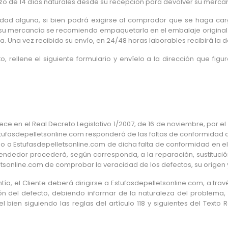
zo de 14 días naturales desde su recepción para devolver su merca
idad alguna, si bien podrá exigirse al comprador que se haga car
su mercancía se recomienda empaquetarla en el embalaje original. 
Una vez recibido su envío, en 24/48 horas laborables recibirá la de
o, rellene el siguiente formulario y envíelo a la dirección que fi
ece en el Real Decreto Legislativo 1/2007, de 16 de noviembre, por e
tufasdepelletsonline.com responderá de las faltas de conformidad 
do a Estufasdepelletsonline.com de dicha falta de conformidad en
ndedor procederá, según corresponda, a la reparación, sustitución
lletsonline.com de comprobar la veracidad de los defectos, su origen
ntía, el Cliente deberá dirigirse a Estufasdepelletsonline.com, a tra
 del defecto, debiendo informar de la naturaleza del problema, e
 bien siguiendo las reglas del artículo 118 y siguientes del Texto