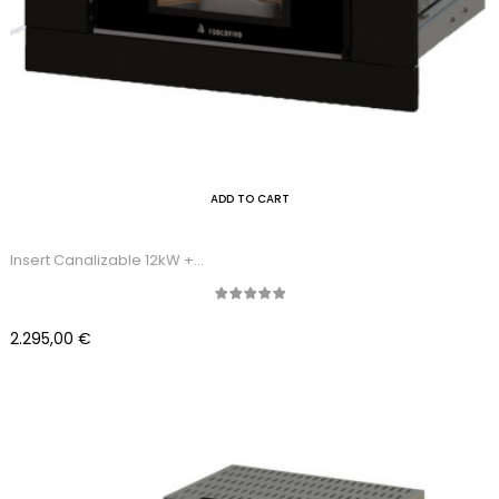
ADD TO CART
Insert Canalizable 12kW +...
Precio
2.295,00 €