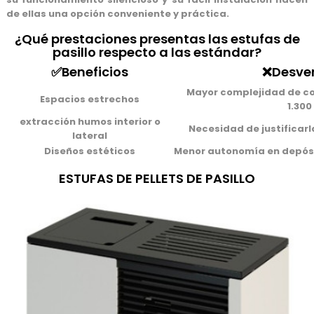
de ellas una opción conveniente y práctica.
¿Qué prestaciones presentas las estufas de
pasillo respecto a las estándar?
✅Beneficios
❌Desve
Mayor complejidad de con
Espacios estrechos
1.300
extracción humos interior o
Necesidad de justificarl
lateral
Diseños estéticos
Menor autonomía en depósi
ESTUFAS DE PELLETS DE PASILLO