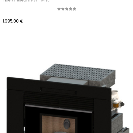
Insert Pellets 11 KW - Misti
Precio
1.995,00 €