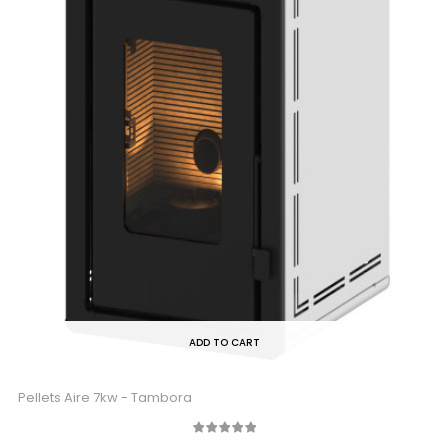
ADD TO CART
Pellets Aire 7kw - Tambora