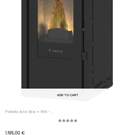
ADD TO CART
Pellets Aire 11kw + Wifi -...
Precio
1.195,00 €