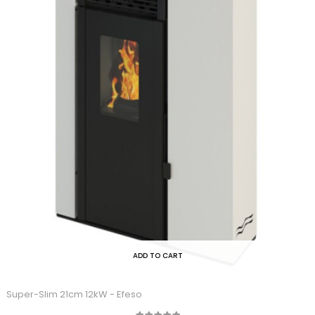
ADD TO CART
Super-Slim 21cm 12kW - Efeso