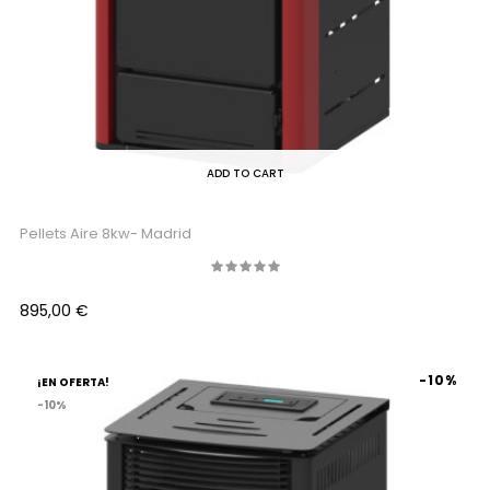
ADD TO CART
Pellets Aire 8kw- Madrid
Precio
895,00 €
-10%
¡EN OFERTA!
-10%