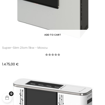
ADD TO CART
Super-Slim 21cm 11kw - Moscu
Precio
1.475,00 €
0