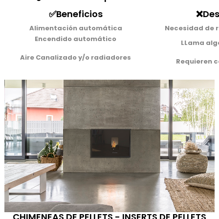
✅Beneficios
❌Des
Alimentación automática
Necesidad de re
Encendido automático
LLama alg
Aire Canalizado y/o radiadores
Requieren c
CHIMENEAS DE PELLETS - INSERTS DE PELLETS