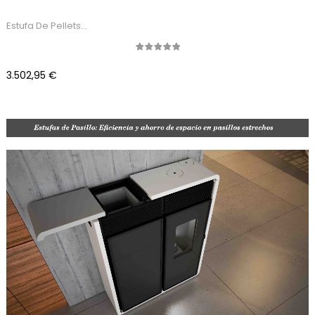
Estufa De Pellets...
Precio
3.502,95 €