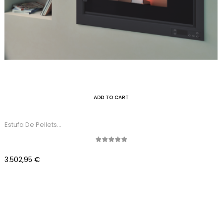
ADD TO CART
Estufa De Pellets...
Precio
3.502,95 €