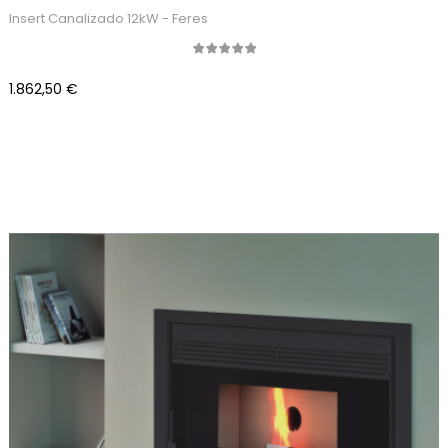
Insert Canalizado 12kW - Feres
Precio
1.862,50 €