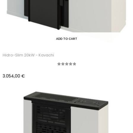
ADD TO CART
Hidro-Slim 20kW - Kavachi
Precio
3.054,00 €